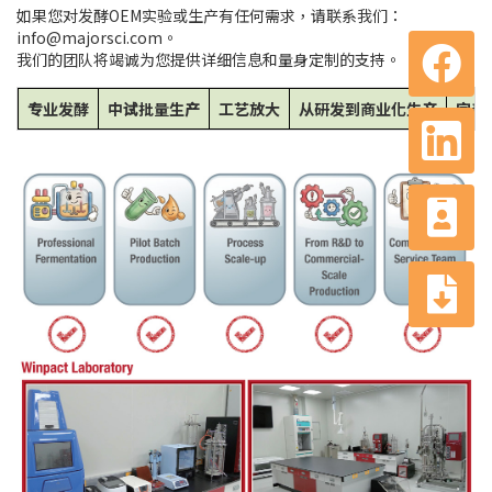
如果您对发酵OEM实验或生产有任何需求，请联系我们：
info@majorsci.com。
我们的团队将竭诚为您提供详细信息和量身定制的支持。
专业发酵
中试批量生产
工艺放大
从研发到商业化生产
完善