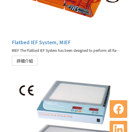
Flatbed IEF System, MIEF
MIEF The Flatbed IEF System has been designed to perform all flat bed IEF techniques
詳細介紹