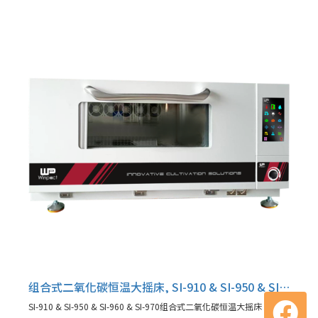
组合式二氧化碳恒温大摇床, SI-910 & SI-950 & SI-960 & SI-970
SI-910 & SI-950 & SI-960 & SI-970组合式二氧化碳恒温大摇床 10 英寸 LCD 显示模式,是为满足各种实验需求而设计的高效多功能平台