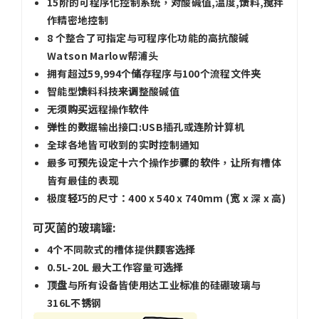
15阶的可程序化控制系统，对酸碱值,温度,馈料,搅拌
作精密地控制
8 个整合了可指定与可程序化功能的高抗酸碱
Watson Marlow帮浦头
拥有超过59,994个储存程序与100个流程文件夹
智能型馈料科技来调整酸碱值
无须购买远程操作软件
弹性的数据输出接口:USB插孔或连阶计算机
全球各地皆可收到的实时控制通知
最多可预先设定十六个操作步骤的软件，让所有槽体
皆有最佳的表现
极度轻巧的尺寸：400 x 540 x 740mm (宽 x 深 x 高)
可灭菌的玻璃罐:
4个不同款式的槽体提供顾客选择
0.5L-20L 最大工作容量可选择
顶盘与所有设备皆使用达工业标准的硅硼玻璃与
316L不锈钢