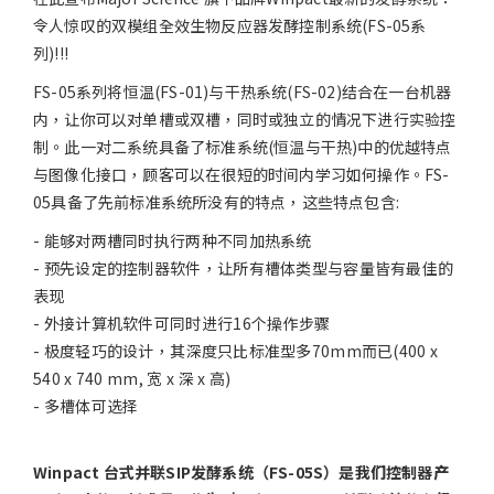
令人惊叹的双模组全效生物反应器发酵控制系统(FS-05系
列)!!!
FS-05系列将恒温(FS-01)与干热系统(FS-02)结合在一台机器
内，让你可以对单槽或双槽，同时或独立的情况下进行实验控
制。此一对二系统具备了标准系统(恒温与干热)中的优越特点
与图像化接口，顾客可以在很短的时间内学习如何操作。FS-
05具备了先前标准系统所没有的特点，这些特点包含:
- 能够对两槽同时执行两种不同加热系统
- 预先设定的控制器软件，让所有槽体类型与容量皆有最佳的
表现
- 外接计算机软件可同时进行16个操作步骤
- 极度轻巧的设计，其深度只比标准型多70mm而已(400 x
540 x 740 mm, 宽 x 深 x 高)
- 多槽体可选择
Winpact 台式并联SIP发酵系统（FS-05S）是我们控制器产