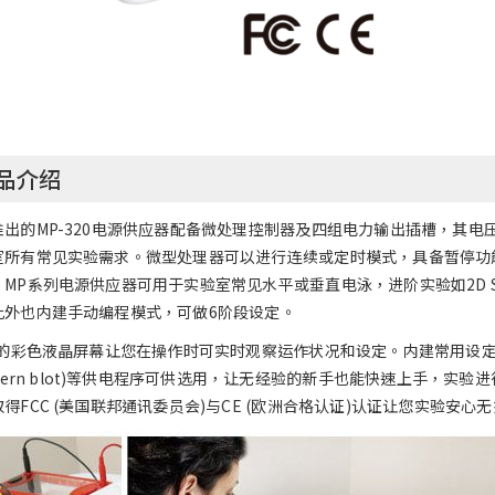
品介绍
出的MP-320电源供应器配备微处理控制器及四组电力输出插槽，其电压、
室所有常见实验需求。微型处理器可以进行连续或定时模式，具备暂停功
MP系列电源供应器可用于实验室常见水平或垂直电泳，进阶实验如2D SD
此外也内建手动编程模式，可做6阶段设定。
吋的彩色液晶屏幕让您在操作时可实时观察运作状况和设定。内建常用设定如一
stern blot)等供电程序可供选用，让无经验的新手也能快速上手，实
得FCC (美国联邦通讯委员会)与CE (欧洲合格认证)认证让您实验安