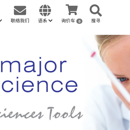
联络我们
语系
询价车
搜寻
0