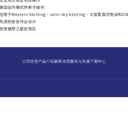
以定电流或定电压操作
典型运作模式供新手操作
应用于Western blotting、semi-dry blotting、大型垂直式电泳
先进的安全作业设计
全球通用之额定电压
公司信息
产品介绍
最新消息
服务与支援
下载中心