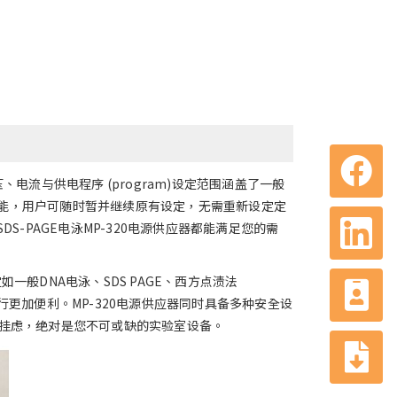
电流与供电程序 (program)设定范围涵盖了一般
能，用户可随时暂并继续原有设定，无需重新设定定
S-PAGE电泳MP-320电源供应器都能满足您的需
般DNA电泳、SDS PAGE、西方点渍法
验进行更加便利。MP-320电源供应器同时具备多种安全设
心无挂虑，绝对是您不可或缺的实验室设备。