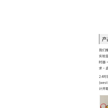
产
我们推
实验
时器。
求，
2.4
(we
计并取